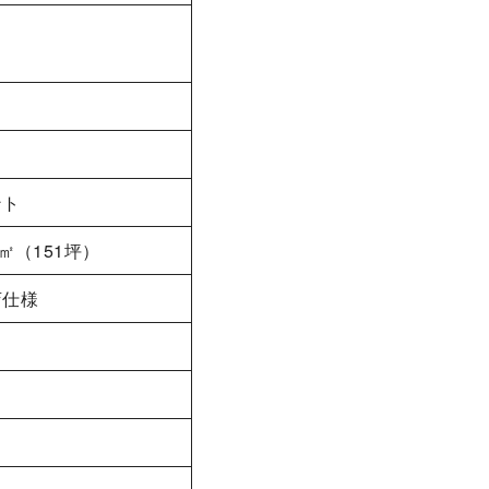
ント
0㎡（151坪）
店仕様