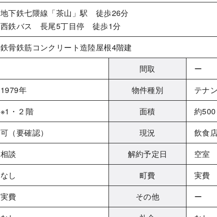
地下鉄七隈線「茶山」駅 徒歩26分
西鉄バス 長尾5丁目停 徒歩1分
鉄骨鉄筋コンクリート造陸屋根4階建
間取
ー
1979年
物件種別
テナ
※1・２階
面積
約50
可（要確認）
現況
飲食
相談
解約予定日
空室
なし
町費
実費
実費
その他
ー